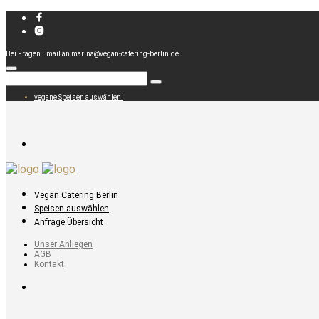
Bei Fragen Email an marina@vegan-catering-berlin.de
vegane Speisen auswählen!
Vegan Catering Berlin
Speisen auswählen
Anfrage Übersicht
Unser Anliegen
AGB
Kontakt