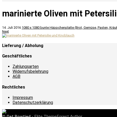
marinierte Oliven mit Petersi
14. Juli 2016
1080 x 1080
bunte Häppchenplatte (Brot, Gemüse, Pasten, Kräu
Next
Lieferung / Abholung
Geschäftliches
Zahlungsarten
Widerrufsbelehrung
AGB
Rechtliches
Impressum
Datenschutzerklärung
©
Get Bowtied
- Elite ThemeForest Author