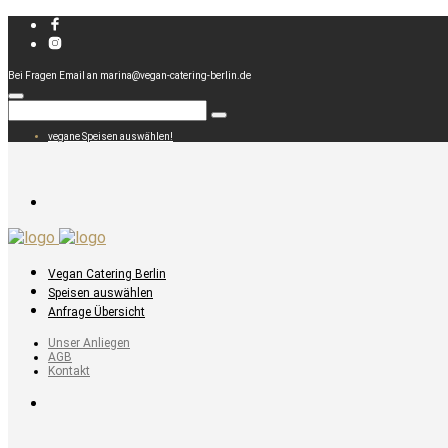
Bei Fragen Email an marina@vegan-catering-berlin.de
vegane Speisen auswählen!
Vegan Catering Berlin
Speisen auswählen
Anfrage Übersicht
Unser Anliegen
AGB
Kontakt