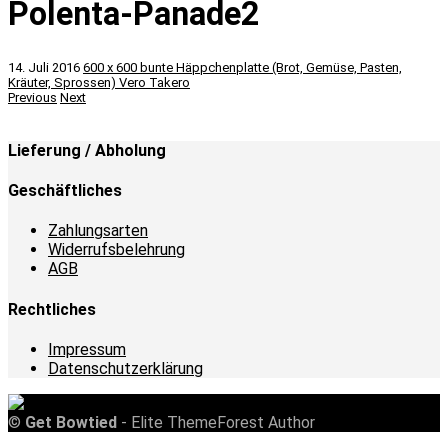
Polenta-Panade2
14. Juli 2016
600 x 600
bunte Häppchenplatte (Brot, Gemüse, Pasten,
Kräuter, Sprossen)
Vero Takero
Previous
Next
Lieferung / Abholung
Geschäftliches
Zahlungsarten
Widerrufsbelehrung
AGB
Rechtliches
Impressum
Datenschutzerklärung
©
Get Bowtied
- Elite ThemeForest Author