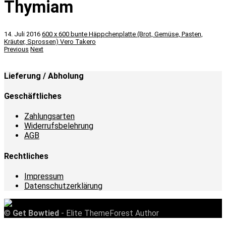
Thymiam
14. Juli 2016
600 x 600
bunte Häppchenplatte (Brot, Gemüse, Pasten,
Kräuter, Sprossen)
Vero Takero
Previous
Next
Lieferung / Abholung
Geschäftliches
Zahlungsarten
Widerrufsbelehrung
AGB
Rechtliches
Impressum
Datenschutzerklärung
©
Get Bowtied
- Elite ThemeForest Author