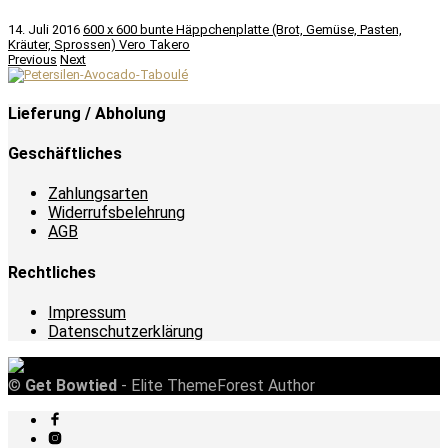
14. Juli 2016
600 x 600
bunte Häppchenplatte (Brot, Gemüse, Pasten,
Kräuter, Sprossen)
Vero Takero
Previous
Next
Lieferung / Abholung
Geschäftliches
Zahlungsarten
Widerrufsbelehrung
AGB
Rechtliches
Impressum
Datenschutzerklärung
©
Get Bowtied
- Elite ThemeForest Author