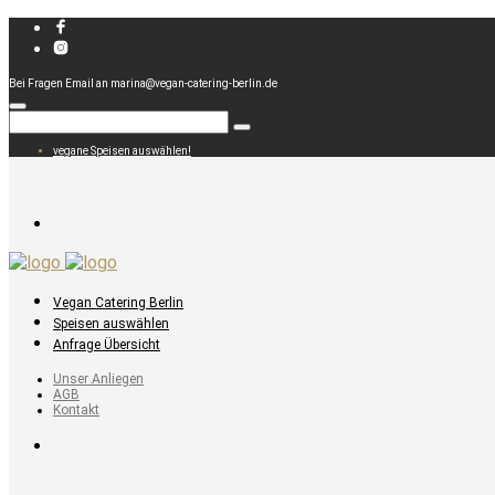
Bei Fragen Email an marina@vegan-catering-berlin.de
vegane Speisen auswählen!
Vegan Catering Berlin
Speisen auswählen
Anfrage Übersicht
Unser Anliegen
AGB
Kontakt