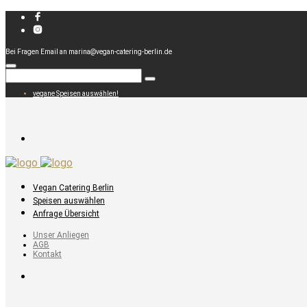
Bei Fragen Email an marina@vegan-catering-berlin.de
vegane Speisen auswählen!
Vegan Catering Berlin
Speisen auswählen
Anfrage Übersicht
Unser Anliegen
AGB
Kontakt