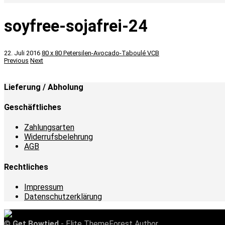
soyfree-sojafrei-24
22. Juli 2016
80 x 80
Petersilen-Avocado-Taboulé
VCB
Previous
Next
Lieferung / Abholung
Geschäftliches
Zahlungsarten
Widerrufsbelehrung
AGB
Rechtliches
Impressum
Datenschutzerklärung
©
Get Bowtied
- Elite ThemeForest Author