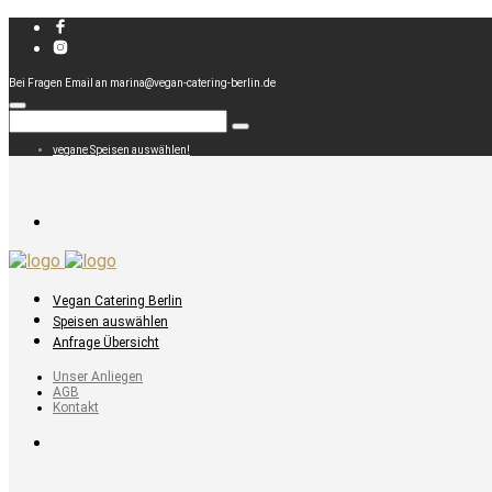
Bei Fragen Email an marina@vegan-catering-berlin.de
vegane Speisen auswählen!
Vegan Catering Berlin
Speisen auswählen
Anfrage Übersicht
Unser Anliegen
AGB
Kontakt