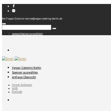
Bei Fragen Email an marina@vegan-catering-berlin.de
vegane Speisen auswählen!
Vegan Catering Berlin
Speisen auswählen
Anfrage Übersicht
Unser Anliegen
AGB
Kontakt