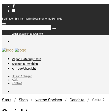
Bei Fragen Email an marina@vegan-catering-berlin.de
vegane Speisen auswählen!
Vegan Catering Berlin
Speisen auswählen
Anfrage Übersicht
Unser Anliegen
AGB
Kontakt
Start
/
Shop
/
warme Speisen
/
Gerichte
/ Seite 2