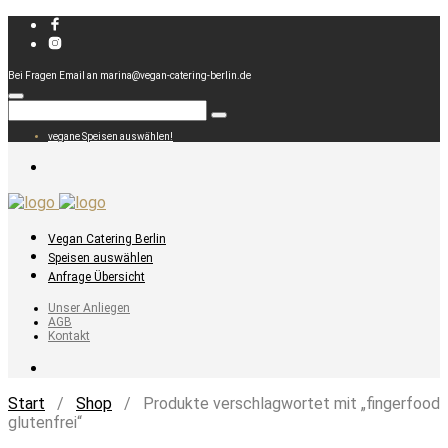
Bei Fragen Email an marina@vegan-catering-berlin.de
vegane Speisen auswählen!
Vegan Catering Berlin
Speisen auswählen
Anfrage Übersicht
Unser Anliegen
AGB
Kontakt
Start
/
Shop
/ Produkte verschlagwortet mit „fingerfood
glutenfrei“