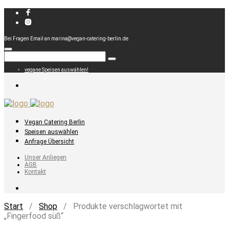
Bei Fragen Email an marina@vegan-catering-berlin.de
vegane Speisen auswählen!
Vegan Catering Berlin
Speisen auswählen
Anfrage Übersicht
Unser Anliegen
AGB
Kontakt
Start
/
Shop
/ Produkte verschlagwortet mit
„Fingerfood süß“