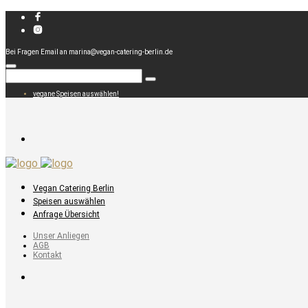
Bei Fragen Email an marina@vegan-catering-berlin.de
vegane Speisen auswählen!
Vegan Catering Berlin
Speisen auswählen
Anfrage Übersicht
Unser Anliegen
AGB
Kontakt