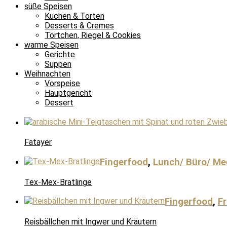
süße Speisen
Kuchen & Torten
Desserts & Cremes
Törtchen, Riegel & Cookies
warme Speisen
Gerichte
Suppen
Weihnachten
Vorspeise
Hauptgericht
Dessert
Fatayer
Fingerfood
,
Lunch/ Büro/ Me
Tex-Mex-Bratlinge
Fingerfood
,
F
Reisbällchen mit Ingwer und Kräutern