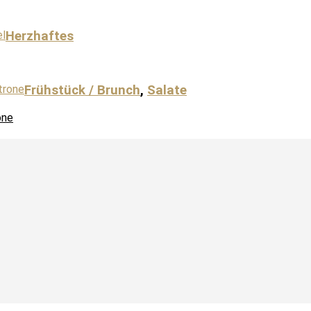
Herzhaftes
Frühstück / Brunch
,
Salate
one