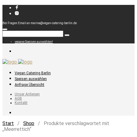
Bei Fragen Email an marina@vegan-catering-berlin.de
vegane Speisen auswählen!
Vegan Catering Berlin
Speisen auswählen
Anfrage Übersicht
Unser Anliegen
AGB
Kontakt
Start
/
Shop
/ Produkte verschlagwortet mit
„Meerrettich“