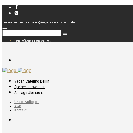
Bei Fragen Email an marina@vegan-catering-berlin.de
vegane Speisen auswählen!
Vegan Catering Berlin
Speisen auswählen
Anfrage Übersicht
Unser Anliegen
AGB
Kontakt