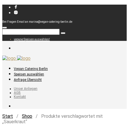
Bei Fragen Email an marina@vegan-catering-berlin.de
vegane Speisen auswählen!
Vegan Catering Berlin
Speisen auswählen
Anfrage Übersicht
Unser Anliegen
AGB
Kontakt
Start
/
Shop
/ Produkte verschlagwortet mit
„Sauerkraut“