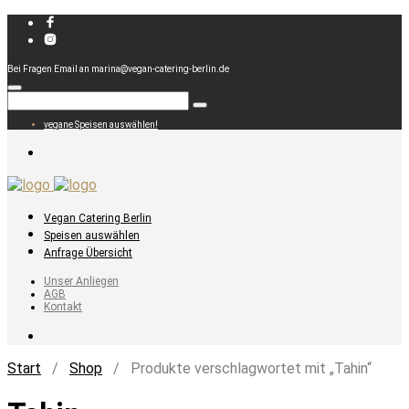
Bei Fragen Email an marina@vegan-catering-berlin.de
vegane Speisen auswählen!
Vegan Catering Berlin
Speisen auswählen
Anfrage Übersicht
Unser Anliegen
AGB
Kontakt
Start
/
Shop
/ Produkte verschlagwortet mit „Tahin“