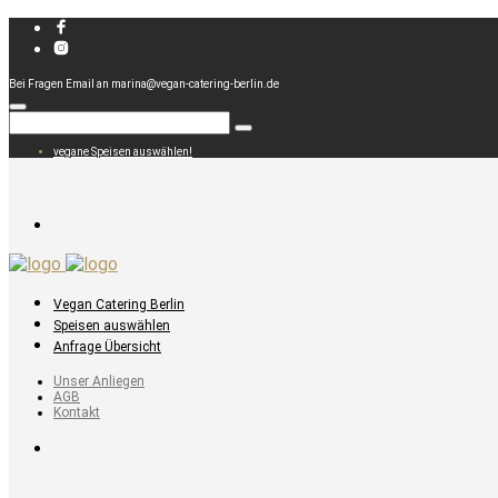
Bei Fragen Email an marina@vegan-catering-berlin.de
vegane Speisen auswählen!
Vegan Catering Berlin
Speisen auswählen
Anfrage Übersicht
Unser Anliegen
AGB
Kontakt