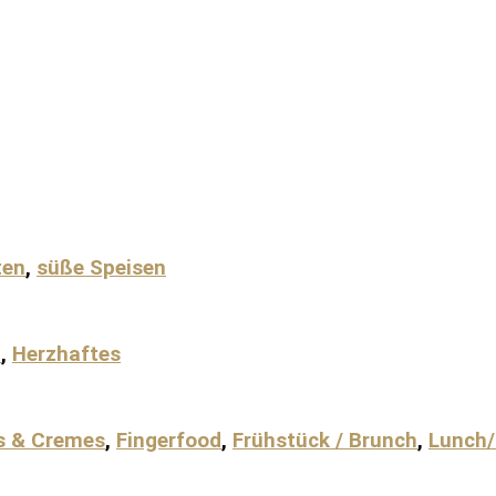
ten
,
süße Speisen
h
,
Herzhaftes
s & Cremes
,
Fingerfood
,
Frühstück / Brunch
,
Lunch/