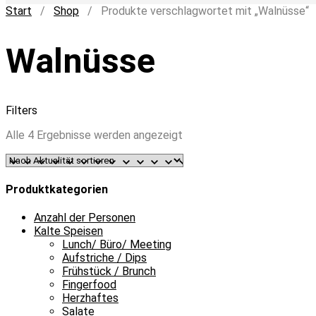
Start
/
Shop
/ Produkte verschlagwortet mit „Walnüsse“
Walnüsse
Filters
Nach
Alle 4 Ergebnisse werden angezeigt
Aktualität
sortiert
Produktkategorien
Anzahl der Personen
Kalte Speisen
Lunch/ Büro/ Meeting
Aufstriche / Dips
Frühstück / Brunch
Fingerfood
Herzhaftes
Salate