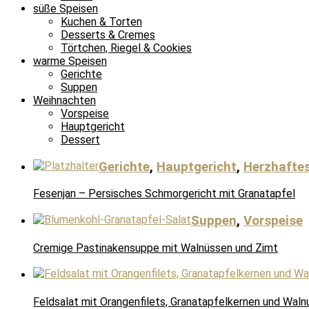
süße Speisen
Kuchen & Torten
Desserts & Cremes
Törtchen, Riegel & Cookies
warme Speisen
Gerichte
Suppen
Weihnachten
Vorspeise
Hauptgericht
Dessert
Gerichte
,
Hauptgericht
,
Herzhafte
Fesenjan – Persisches Schmorgericht mit Granatapfel
Suppen
,
Vorspeise
Cremige Pastinakensuppe mit Walnüssen und Zimt
Feldsalat mit Orangenfilets, Granatapfelkernen und Waln