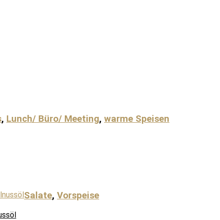
s
,
Lunch/ Büro/ Meeting
,
warme Speisen
Salate
,
Vorspeise
ussöl