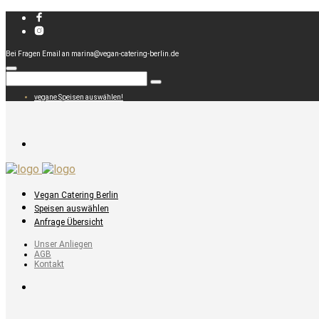
Bei Fragen Email an marina@vegan-catering-berlin.de
vegane Speisen auswählen!
Vegan Catering Berlin
Speisen auswählen
Anfrage Übersicht
Unser Anliegen
AGB
Kontakt