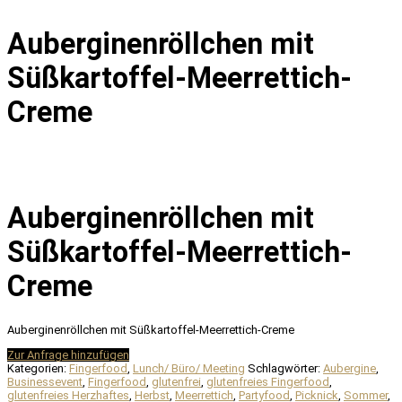
Auberginenröllchen mit
Süßkartoffel-Meerrettich-
Creme
Auberginenröllchen mit
Süßkartoffel-Meerrettich-
Creme
Auberginenröllchen mit Süßkartoffel-Meerrettich-Creme
Zur Anfrage hinzufügen
Kategorien:
Fingerfood
,
Lunch/ Büro/ Meeting
Schlagwörter:
Aubergine
,
Businessevent
,
Fingerfood
,
glutenfrei
,
glutenfreies Fingerfood
,
glutenfreies Herzhaftes
,
Herbst
,
Meerrettich
,
Partyfood
,
Picknick
,
Sommer
,