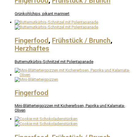
Fingerfood
,
Frühstück / Brunch
Grünkohlchips, pikant mariniert
Fingerfood
,
Frühstück / Brunch
,
Herzhaftes
Butternutkürbis-Schnitzel mit Polentapanade
Fingerfood
Mini-Blätterteigpizzen mit Kichererbsen, Paprika und Kalamata-
Oliven