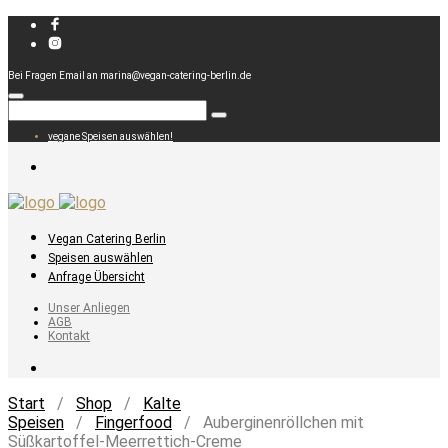
Bei Fragen Email an marina@vegan-catering-berlin.de
vegane Speisen auswählen!
Vegan Catering Berlin
Speisen auswählen
Anfrage Übersicht
Unser Anliegen
AGB
Kontakt
Start
/
Shop
/
Kalte
Speisen
/
Fingerfood
/ Auberginenröllchen mit
Süßkartoffel-Meerrettich-Creme