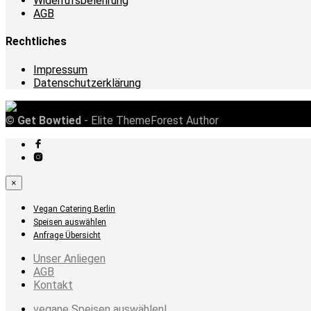
Widerrufsbelehrung
AGB
Rechtliches
Impressum
Datenschutzerklärung
©
Get Bowtied
- Elite ThemeForest Author
×
Vegan Catering Berlin
Speisen auswählen
Anfrage Übersicht
Unser Anliegen
AGB
Kontakt
vegane Speisen auswählen!