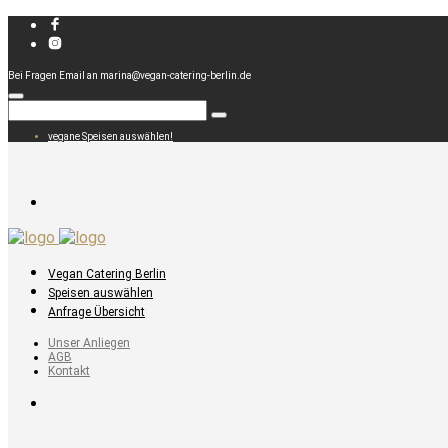
Bei Fragen Email an marina@vegan-catering-berlin.de
vegane Speisen auswählen!
Vegan Catering Berlin
Speisen auswählen
Anfrage Übersicht
Unser Anliegen
AGB
Kontakt