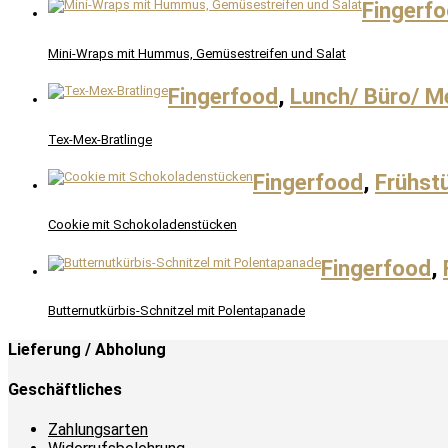
Fingerf
Mini-Wraps mit Hummus, Gemüsestreifen und Salat
Fingerfood
,
Lunch/ Büro/ M
Tex-Mex-Bratlinge
Fingerfood
,
Frühst
Cookie mit Schokoladenstücken
Fingerfood
,
Butternutkürbis-Schnitzel mit Polentapanade
Lieferung / Abholung
Geschäftliches
Zahlungsarten