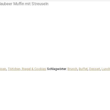
ubeer Muffin mit Streuseln
isen
,
Törtchen, Riegel & Cookies
Schlagwörter:
Brunch
,
Buffet
,
Dessert
,
Lunc