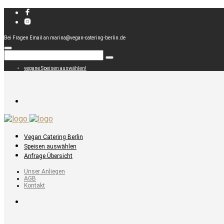
Bei Fragen Email an marina@vegan-catering-berlin.de
vegane Speisen auswählen!
Vegan Catering Berlin
Speisen auswählen
Anfrage Übersicht
Unser Anliegen
AGB
Kontakt