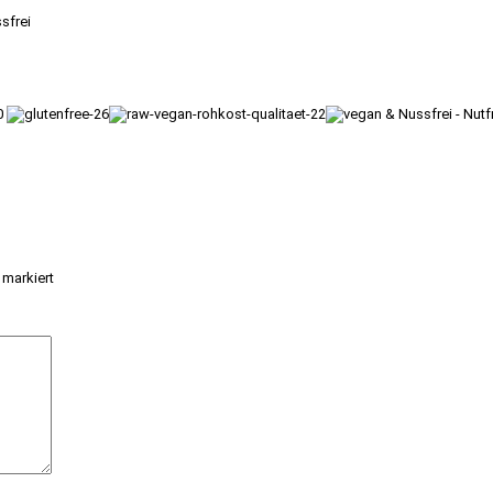
ssfrei
markiert