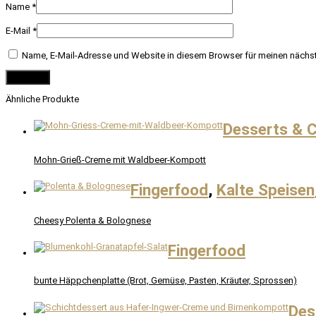
Name
*
E-Mail
*
Name, E-Mail-Adresse und Website in diesem Browser für meinen nächs
Ähnliche Produkte
Desserts & 
Mohn-Grieß-Creme mit Waldbeer-Kompott
Fingerfood
,
Kalte Speisen
Cheesy Polenta & Bolognese
Fingerfood
bunte Häppchenplatte (Brot, Gemüse, Pasten, Kräuter, Sprossen)
Des