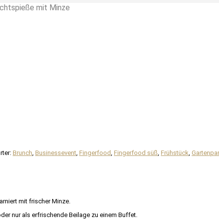
htspieße mit Minze
rter:
Brunch
,
Businessevent
,
Fingerfood
,
Fingerfood süß
,
Frühstück
,
Gartenpar
niert mit frischer Minze.
er nur als erfrischende Beilage zu einem Buffet.