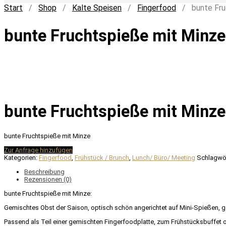
Start
/
Shop
/
Kalte Speisen
/
Fingerfood
/ bunte Fruc
bunte Fruchtspieße mit Minze
bunte Fruchtspieße mit Minze
bunte Fruchtspieße mit Minze
Zur Anfrage hinzufügen
Kategorien:
Fingerfood
,
Frühstück / Brunch
,
Lunch/ Büro/ Meeting
Schlagwö
Beschreibung
Rezensionen (0)
bunte Fruchtspieße mit Minze:
Gemischtes Obst der Saison, optisch schön angerichtet auf Mini-Spießen, gar
Passend als Teil einer gemischten Fingerfoodplatte, zum Frühstücksbuffet od