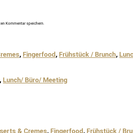
ten Kommentar speichern.
Cremes
,
Fingerfood
,
Frühstück / Brunch
,
Lunc
,
Lunch/ Büro/ Meeting
serts & Cremes
,
Fingerfood
,
Frühstück / Br