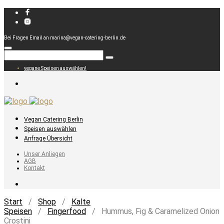
Bei Fragen Email an marina@vegan-catering-berlin.de
vegane Speisen auswählen!
Vegan Catering Berlin
Speisen auswählen
Anfrage Übersicht
Unser Anliegen
AGB
Kontakt
Start
/
Shop
/
Kalte
Speisen
/
Fingerfood
/ Hummus, Fig & Caramelized Onion
Crostini