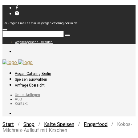
Bei Fragen Email an marina@vegan-catering-berlin.de
vegane Speisen auswählen!
Vegan Catering Berlin
Speisen auswählen
Anfrage Übersicht
Unser Anliegen
AGB
Kontakt
Start
/
Shop
/
Kalte Speisen
/
Fingerfood
/ Kokos-
Milchreis-Auflauf mit Kirschen