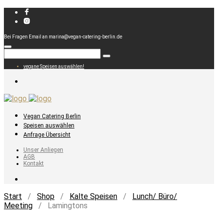
Bei Fragen Email an marina@vegan-catering-berlin.de
vegane Speisen auswählen!
Vegan Catering Berlin
Speisen auswählen
Anfrage Übersicht
Unser Anliegen
AGB
Kontakt
Start
/
Shop
/
Kalte Speisen
/
Lunch/ Büro/
Meeting
/ Lamingtons