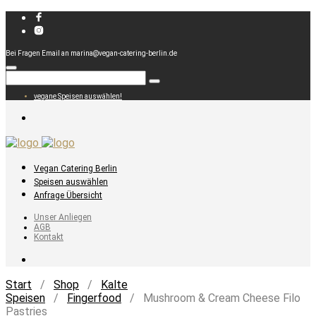
Bei Fragen Email an marina@vegan-catering-berlin.de
vegane Speisen auswählen!
Vegan Catering Berlin
Speisen auswählen
Anfrage Übersicht
Unser Anliegen
AGB
Kontakt
Start
/
Shop
/
Kalte
Speisen
/
Fingerfood
/ Mushroom & Cream Cheese Filo
Pastries