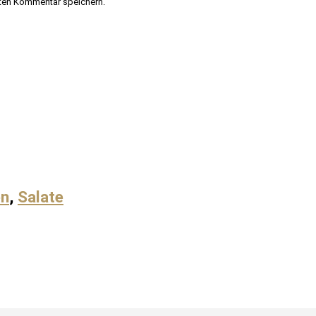
ten Kommentar speichern.
en
,
Salate