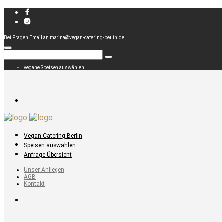
Bei Fragen Email an marina@vegan-catering-berlin.de
vegane Speisen auswählen!
Vegan Catering Berlin
Speisen auswählen
Anfrage Übersicht
Unser Anliegen
AGB
Kontakt