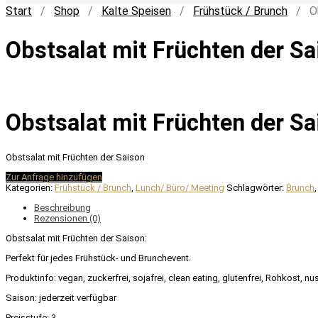
Start
/
Shop
/
Kalte Speisen
/
Frühstück / Brunch
/ Obs
Obstsalat mit Früchten der Sa
Obstsalat mit Früchten der Sa
Obstsalat mit Früchten der Saison
Zur Anfrage hinzufügen
Kategorien:
Frühstück / Brunch
,
Lunch/ Büro/ Meeting
Schlagwörter:
Brunch
Beschreibung
Rezensionen (0)
Obstsalat mit Früchten der Saison:
Perfekt für jedes Frühstück- und Brunchevent.
Produktinfo: vegan, zuckerfrei, sojafrei, clean eating, glutenfrei, Rohkost, nu
Saison: jederzeit verfügbar
Preisstufe: 3