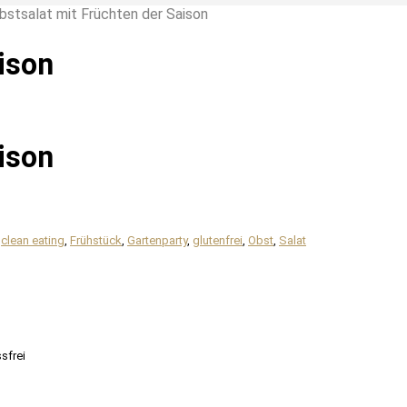
tsalat mit Früchten der Saison
ison
ison
,
clean eating
,
Frühstück
,
Gartenparty
,
glutenfrei
,
Obst
,
Salat
ssfrei