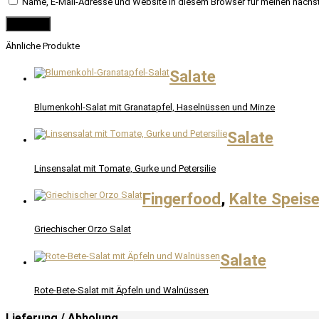
Name, E-Mail-Adresse und Website in diesem Browser für meinen nächs
Ähnliche Produkte
Salate
Blumenkohl-Salat mit Granatapfel, Haselnüssen und Minze
Salate
Linsensalat mit Tomate, Gurke und Petersilie
Fingerfood
,
Kalte Speis
Griechischer Orzo Salat
Salate
Rote-Bete-Salat mit Äpfeln und Walnüssen
Lieferung / Abholung