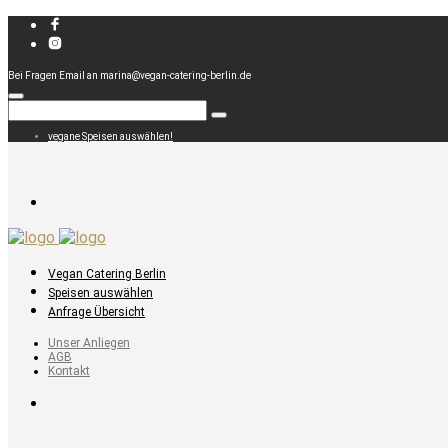
Bei Fragen Email an marina@vegan-catering-berlin.de
vegane Speisen auswählen!
Vegan Catering Berlin
Speisen auswählen
Anfrage Übersicht
Unser Anliegen
AGB
Kontakt