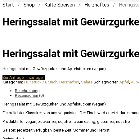
Start
/
Shop
/
Kalte Speisen
/
Herzhaftes
/ Heringssal
Heringssalat mit Gewürzgurke
Heringssalat mit Gewürzgurke
Heringssalat mit Gewürzgurken und Apfelstücken (vegan)
Zur Anfrage hinzufügen
Kategorien:
Frühstück / Brunch
,
Herzhaftes
,
Salate
Schlagwörter:
Apfel
,
Aub
Beschreibung
Rezensionen (0)
Heringssalat mit Gewürzgurken und Apfelstücken (vegan)
Ein beliebter Klassiker, von uns veganisiert. Der Fisch wird ersetzt durch m
Produktinfo: vegan, zuckerfrei, sojafrei, clean eating, glutenfrei, nussfrei
Saison: jederzeit verfügbar/ beste Zeit: Sommer und Herbst
Preisstufe: 4