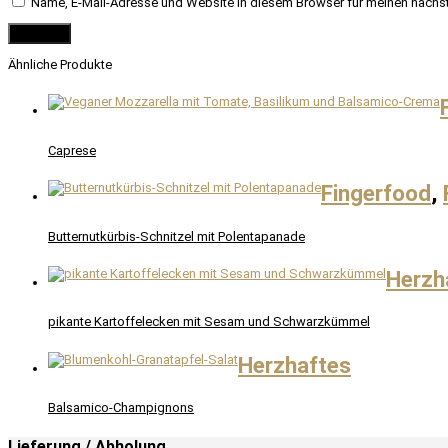
Name, E-Mail-Adresse und Website in diesem Browser für meinen nächs
Ähnliche Produkte
Caprese
Fingerfood
,
Butternutkürbis-Schnitzel mit Polentapanade
Herzh
pikante Kartoffelecken mit Sesam und Schwarzkümmel
Herzhaftes
Balsamico-Champignons
Lieferung / Abholung