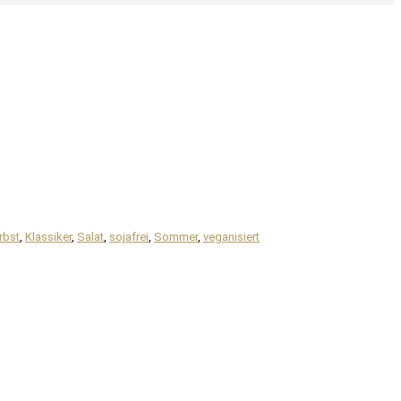
rbst
,
Klassiker
,
Salat
,
sojafrei
,
Sommer
,
veganisiert