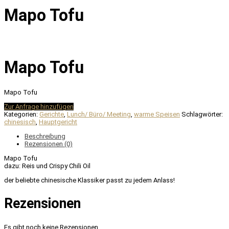
Mapo Tofu
Mapo Tofu
Mapo Tofu
Zur Anfrage hinzufügen
Kategorien:
Gerichte
,
Lunch/ Büro/ Meeting
,
warme Speisen
Schlagwörter:
chinesisch
,
Hauptgericht
Beschreibung
Rezensionen (0)
Mapo Tofu
dazu: Reis und Crispy Chili Oil
der beliebte chinesische Klassiker passt zu jedem Anlass!
Rezensionen
Es gibt noch keine Rezensionen.