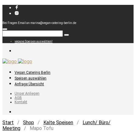
Bei Fragen Email an marina@vegan-catering-berlin.de
vegane Speisen auswählen!
Vegan Catering Berlin
Speisen auswählen
Anfrage Übersicht
Unser Anliegen
AGB
Kontakt
Start
/
Shop
/
Kalte Speisen
/
Lunch/ Büro/
Meeting
/ Mapo Tofu