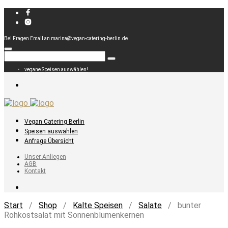
Bei Fragen Email an marina@vegan-catering-berlin.de
vegane Speisen auswählen!
Vegan Catering Berlin
Speisen auswählen
Anfrage Übersicht
Unser Anliegen
AGB
Kontakt
Start
/
Shop
/
Kalte Speisen
/
Salate
/ bunter
Rohkostsalat mit Sonnenblumenkernen