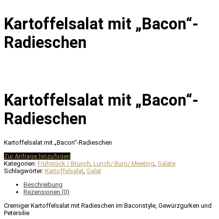
Kartoffelsalat mit „Bacon“-
Radieschen
Kartoffelsalat mit „Bacon“-
Radieschen
Kartoffelsalat mit „Bacon“-Radieschen
Zur Anfrage hinzufügen
Kategorien:
Frühstück / Brunch
,
Lunch/ Büro/ Meeting
,
Salate
Schlagwörter:
Kartoffelsalat
,
Salat
Beschreibung
Rezensionen (0)
Cremiger Kartoffelsalat mit Radieschen im Baconstyle, Gewürzgurken und
Petersilie