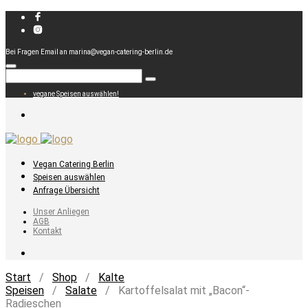
Bei Fragen Email an marina@vegan-catering-berlin.de
vegane Speisen auswählen!
Vegan Catering Berlin
Speisen auswählen
Anfrage Übersicht
Unser Anliegen
AGB
Kontakt
Start
/
Shop
/
Kalte
Speisen
/
Salate
/ Kartoffelsalat mit „Bacon“-
Radieschen