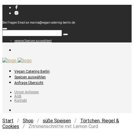
Bei Fragen Email an marina@vegan-catering-berlin.de
vegane Speisen auswählen!
Vegan Catering Berlin
Speisen auswählen
Anfrage Übersicht
Unser Anliegen
AGB
Kontakt
Start
/
Shop
/
süße Speisen
/
Törtchen, Riegel &
Cookies
/ Zitronenschnitte mit Lemon Curd